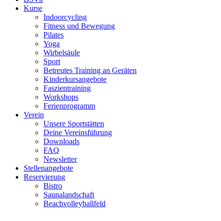
Kurse
Indoorcycling
Fitness und Bewegung
Pilates
Yoga
Wirbelsäule
Sport
Betreutes Training an Geräten
Kinderkursangebote
Faszientraining
Workshops
Ferienprogramm
Verein
Unsere Sportstätten
Deine Vereinsführung
Downloads
FAQ
Newsletter
Stellenangebote
Reservierung
Bistro
Saunalandschaft
Beachvolleyballfeld