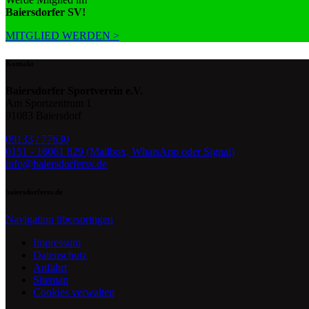
Baiersdorfer SV!
MITGLIED WERDEN >
Kontakt
Baiersdorfer Sportverein e.V.
Am Sportzentrum 1
91083 Baiersdorf
09133 / 77630
0151 - 16061 829 (Mailbox, WhatsApp oder Signal)
info@baiersdorfersv.de
baiersdorfersv.de
Navigation überspringen
Impressum
Datenschutz
Anfahrt
Sitemap
Cookies verwalten