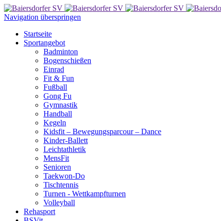
Navigation überspringen
Startseite
Sportangebot
Badminton
Bogenschießen
Einrad
Fit & Fun
Fußball
Gong Fu
Gymnastik
Handball
Kegeln
Kidsfit – Bewegungsparcour – Dance
Kinder-Ballett
Leichtathletik
MensFit
Senioren
Taekwon-Do
Tischtennis
Turnen - Wettkampfturnen
Volleyball
Rehasport
BSVit