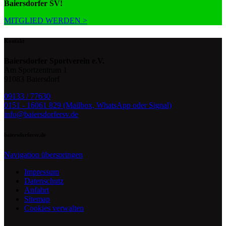
Baiersdorfer SV!
MITGLIED WERDEN >
Kontakt
Baiersdorfer Sportverein e.V.
Am Sportzentrum 1
91083 Baiersdorf
09133 / 77630
0151 - 16061 829 (Mailbox, WhatsApp oder Signal)
info@baiersdorfersv.de
baiersdorfersv.de
Navigation überspringen
Impressum
Datenschutz
Anfahrt
Sitemap
Cookies verwalten