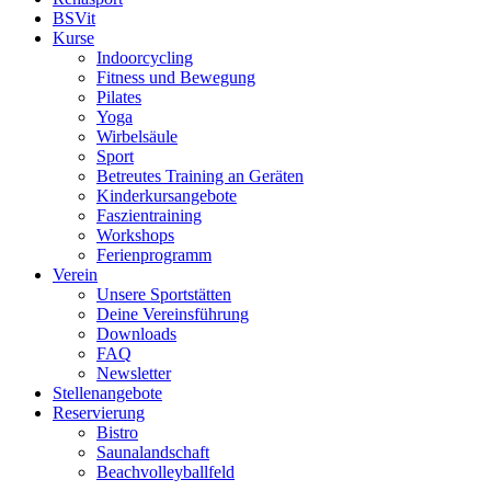
BSVit
Kurse
Indoorcycling
Fitness und Bewegung
Pilates
Yoga
Wirbelsäule
Sport
Betreutes Training an Geräten
Kinderkursangebote
Faszientraining
Workshops
Ferienprogramm
Verein
Unsere Sportstätten
Deine Vereinsführung
Downloads
FAQ
Newsletter
Stellenangebote
Reservierung
Bistro
Saunalandschaft
Beachvolleyballfeld