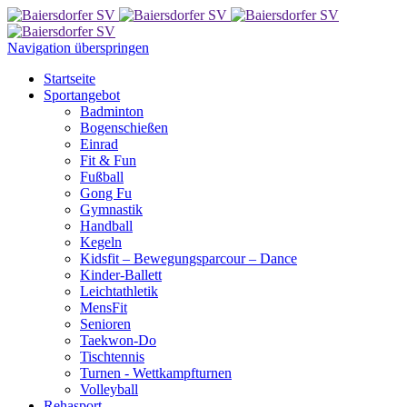
Navigation überspringen
Startseite
Sportangebot
Badminton
Bogenschießen
Einrad
Fit & Fun
Fußball
Gong Fu
Gymnastik
Handball
Kegeln
Kidsfit – Bewegungsparcour – Dance
Kinder-Ballett
Leichtathletik
MensFit
Senioren
Taekwon-Do
Tischtennis
Turnen - Wettkampfturnen
Volleyball
Rehasport