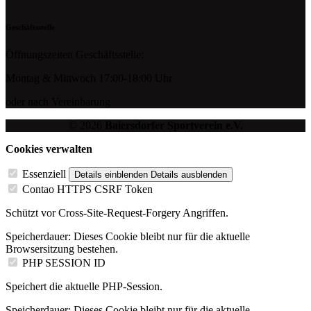
Geschäftsstelle
Öffnungszeiten Geschäftsstelle:
Montag & Mittwoch 17:00-18:00 Uhr
oder nach Vereinbarung
© 2026
Baiersdorfer Sportverein e.V.
Cookies verwalten
Essenziell
Details einblenden
Details ausblenden
Contao HTTPS CSRF Token
Schützt vor Cross-Site-Request-Forgery Angriffen.
Speicherdauer:
Dieses Cookie bleibt nur für die aktuelle
Browsersitzung bestehen.
PHP SESSION ID
Speichert die aktuelle PHP-Session.
Speicherdauer:
Dieses Cookie bleibt nur für die aktuelle