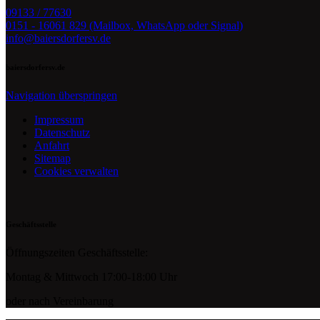
09133 / 77630
0151 - 16061 829 (Mailbox, WhatsApp oder Signal)
info@baiersdorfersv.de
baiersdorfersv.de
Navigation überspringen
Impressum
Datenschutz
Anfahrt
Sitemap
Cookies verwalten
Geschäftsstelle
Öffnungszeiten Geschäftsstelle:
Montag & Mittwoch 17:00-18:00 Uhr
oder nach Vereinbarung